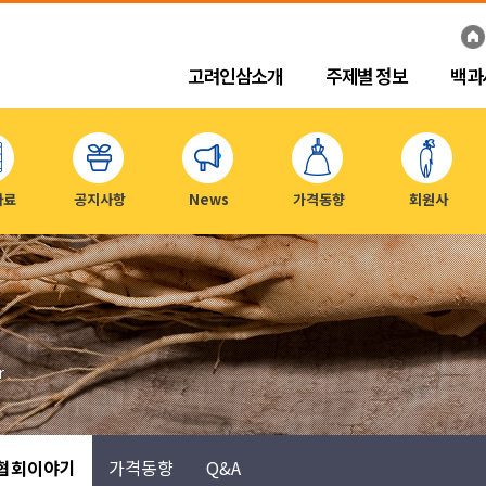
고려인삼소개
주제별 정보
백과
자료
공지사항
News
가격동향
회원사
r
협회이야기
가격동향
Q&A