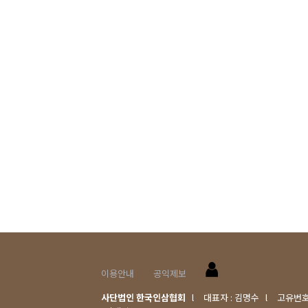
이용안내
공익제보
사단법인 한국인삼협회
l
대표자 : 김명수
l
고유번호 :