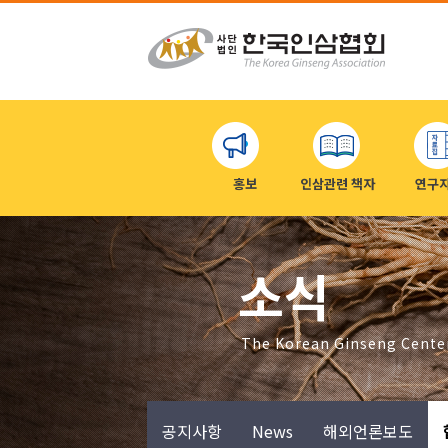
홍보
인삼관련 책자
연구
소식
The Korean Ginseng Cente
공지사항
News
해외언론보도