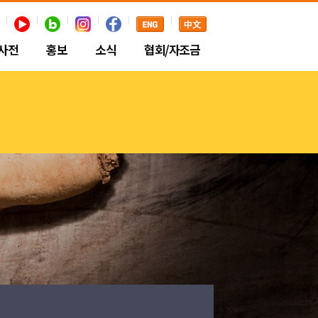
사전
홍보
소식
협회/자조금