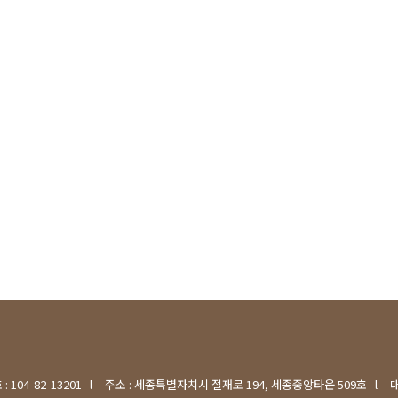
 104-82-13201
l
주소 : 세종특별자치시 절재로 194, 세종중앙타운 509호
l
대