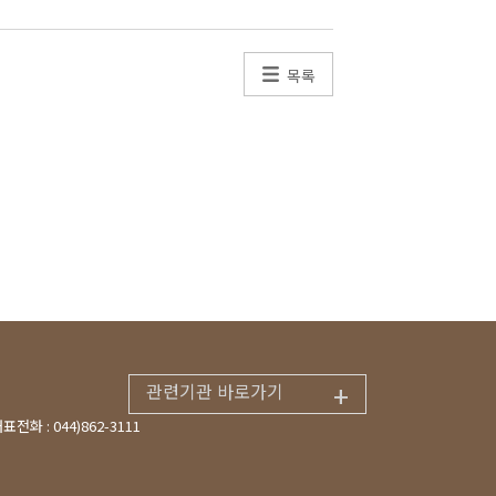
목록
+
관련기관 바로가기
표전화 : 044)862-3111