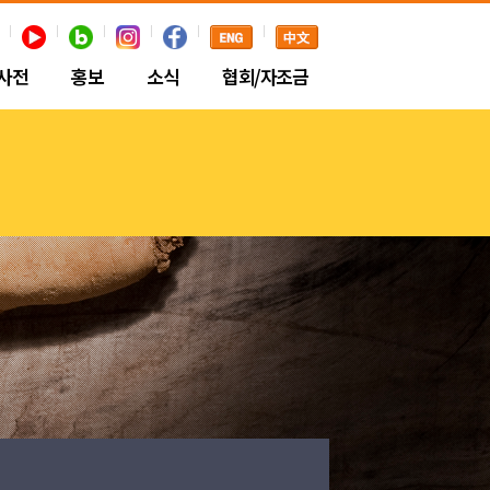
사전
홍보
소식
협회/자조금