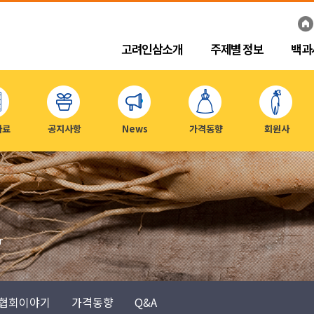
고려인삼소개
주제별 정보
백과
자료
공지사항
News
가격동향
회원사
r
협회이야기
가격동향
Q&A