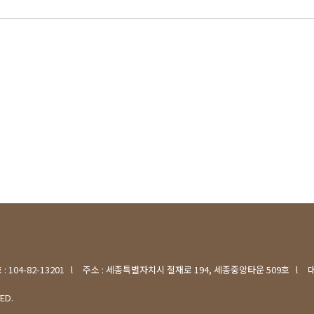
 104-82-13201
l
주소 : 세종특별자치시 절재로 194, 세종중앙타운 509호
l
대
ED.