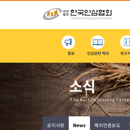
홍보
인삼관련 책자
연구
소식
The Korean Ginseng Cente
공지사항
News
해외언론보도