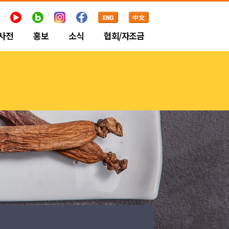
사전
홍보
소식
협회/자조금