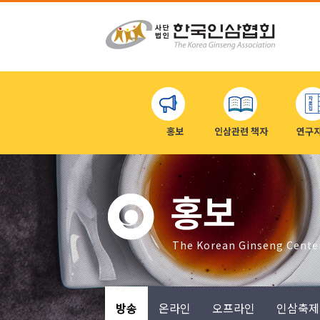
홍보
인삼관련 책자
연구
홍보
The Korean Ginseng Cente
방송
온라인
오프라인
인삼축제